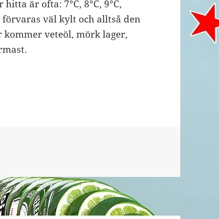
itta är ofta: 7°C, 8°C, 9°C,
 förvaras väl kylt och alltså den
er kommer veteöl, mörk lager,
rmast.