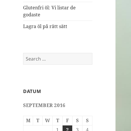
Glutenfri öl: Vi listar de
godaste
Lagra öl på rätt sätt
Search
for:
DATUM
SEPTEMBER 2016
M
T
W
T
F
S
S
1
2
3
4