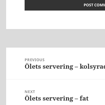
Post
navigation
PREVIOUS
Ölets servering – kolsyra
Previous
post:
NEXT
Ölets servering – fat
Next
post: