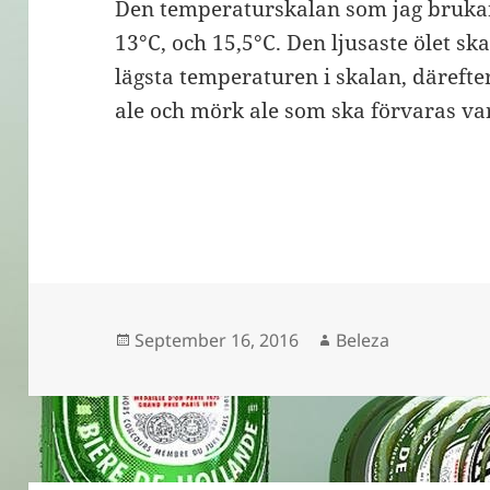
Den temperaturskalan som jag brukar h
13°C, och 15,5°C. Den ljusaste ölet ska
lägsta temperaturen i skalan, däreft
ale och mörk ale som ska förvaras va
Posted
Author
September 16, 2016
Beleza
on