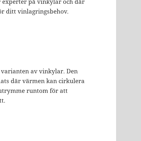
r experter på vinkylar och där
ör ditt vinlagringsbehov.
 varianten av vinkylar. Den
plats där värmen kan cirkulera
t utrymme runtom för att
t.