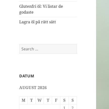
Glutenfri öl: Vi listar de
godaste
Lagra öl på rätt sätt
Search
for:
DATUM
AUGUST 2026
M
T
W
T
F
S
S
1
2