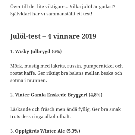
Över till det lite viktigare… Vilka julöl är godast?
Självklart har vi sammanställt ett test!
Julöl-test – 4 vinnare 2019
1.
Wisby Julbrygd (6%)
Mörk, mustig med lakrits, russin, pumpernickel och
rostat kaffe. Ger riktigt bra balans mellan beska och
sötma i munnen.
2.
Vinter Gamla Enskede Bryggeri (4,8%)
Läskande och fräsch men ändå fyllig. Ger bra smak
trots dess ringa alkoholhalt.
3.
Oppigårds Winter Ale (5,3%)