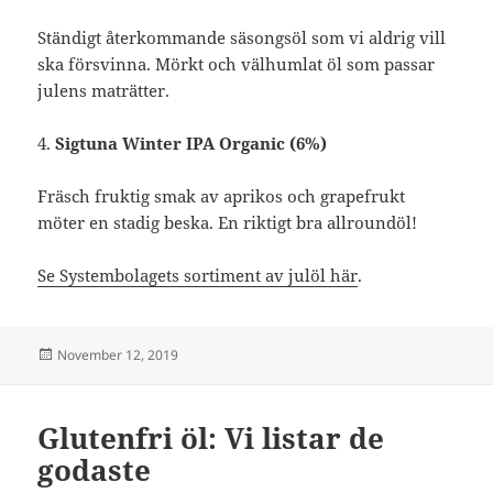
Ständigt återkommande säsongsöl som vi aldrig vill
ska försvinna. Mörkt och välhumlat öl som passar
julens maträtter.
4.
Sigtuna Winter IPA Organic (6%)
Fräsch fruktig smak av aprikos och grapefrukt
möter en stadig beska. En riktigt bra allroundöl!
Se Systembolagets sortiment av julöl här
.
Posted
November 12, 2019
on
Glutenfri öl: Vi listar de
godaste