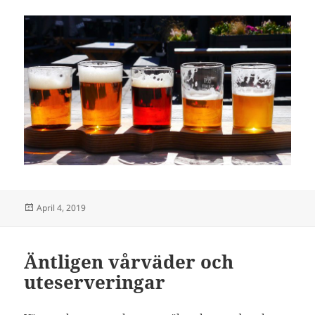
Posted
April 4, 2019
on
Äntligen vårväder och
uteserveringar