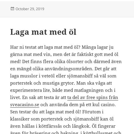
Posted
October 29, 2019
on
Laga mat med öl
Har ni testat att laga mat med öl? Många lagar ju
gärna mat med vin, men det är faktiskt gott med öl
med! Det finns flera olika ölsorter och därmed även
en mängd olika användningsområden. Det går att
laga musslor i veteöl eller sjömansbiff så väl som
porterstek och mustiga grytor. Man ska våga att
experimentera lite, både med matlagningen och i
livet. En sak att testa är att
ta del av free spins från
sveacasino.se
och använda dem på ett kul casino.
Sen testar du att laga mat med öl! Förutom i
klassiker som porterstek och sjömansbiff kan öl
även hällas i köttfärssås och långkok. Öl fingerar
även för bräsering och bakning, i köttbullssmet och