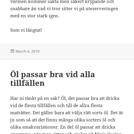
Värmen kommer sakta men säkert krypande och
snabbare än vad vi tror sitter vi på uteserveringen
med en stor stark igen.
Som vi längtat!
Posted
March 4, 2019
on
Öl passar bra vid alla
tillfällen
Har ni tänkt på en sak? Öl, det passar bra att dricka
vid de flesta tillfällen och till de allra flesta
maträtter. Det gäller bara att välja rätt sorts öl. Det är
ju som så att det finns många olika sorters öl och
olika smakvariationer. En del öl passar att dricka
ensamma, när man sitter och
spelar på Ninja Casino
,