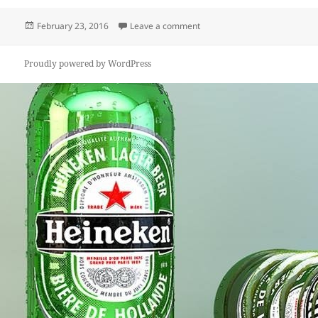
Posted
on Brygga öl
February 23, 2016
Leave a comment
on
Proudly powered by WordPress